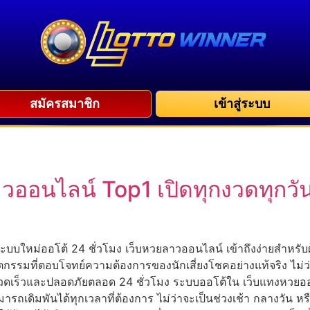
สมัครสมาชิก
เข้าสู่ระบบ
อนไลน์ Top1 เปิดทุกงวดทุกวัน
บใหม่ออโต้ 24 ชั่วโมง เว็บหวยลาวออนไลน์ เข้าถึงง่ายสำหรับผู
ัตกรรมที่ตอบโจทย์ความต้องการของนักเสี่ยงโชคอย่างแท้จริง ไม่
วดเร็วและปลอดภัยตลอด 24 ชั่วโมง ระบบออโต้ใน เว็บแทงหวย
รถเดิมพันได้ทุกเวลาที่ต้องการ ไม่ว่าจะเป็นช่วงเช้า กลางวัน หร