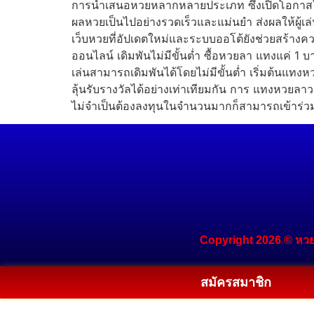
การนำเสนอหวยหลากหลายประเภท ซึ่งเปิดโอกาสให้ผู
ผลหวยเป็นไปอย่างรวดเร็วและแม่นยำ ส่งผลให้ผู้
เว็บหวยที่อัปเดตใหม่และระบบออโต้ยังช่วยสร้างค
ออนไลน์ เดิมพันไม่มีขั้นต่ำ ซื้อหวยลา แทงแค่ 1
เล่นสามารถเดิมพันได้โดยไม่มีขั้นต่ำ เริ่มต้นแทง
ลุ้นรับรางวัลได้อย่างเท่าเทียมกัน การ แทงหวยล
ไม่จำเป็นต้องลงทุนในจำนวนมากก็สามารถเข้าร่วม
Copyright 2026 © หวย
สมัครสมาชิก