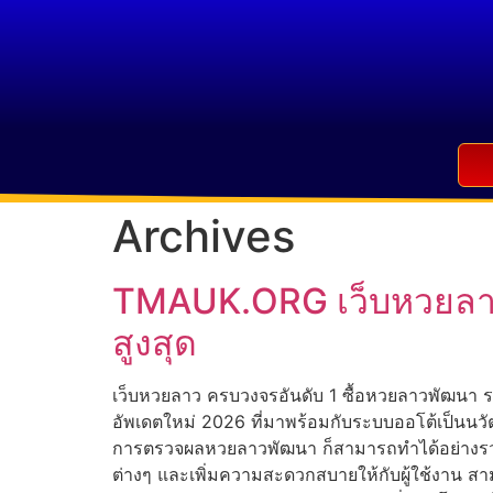
Archives
TMAUK.ORG เว็บหวยลาวอ
สูงสุด
เว็บหวยลาว ครบวงจรอันดับ 1 ซื้อหวยลาวพัฒนา ระบ
อัพเดตใหม่ 2026 ที่มาพร้อมกับระบบออโต้เป็นนว
การตรวจผลหวยลาวพัฒนา ก็สามารถทำได้อย่างร
ต่างๆ และเพิ่มความสะดวกสบายให้กับผู้ใช้งาน สามา